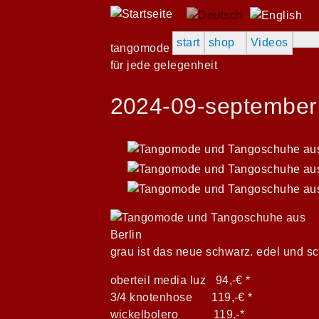
extr
start
shop
Videos
tangomode
für jede gelegenheit
2024-09-september
grau ist das neue schwarz. edel und s
oberteil media luz 94,-€ *
3/4 knotenhose 119,-€ *
wickelbolero 119,-*